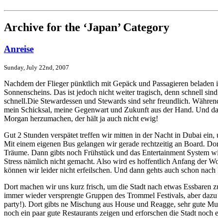
Archive for the ‘Japan’ Category
Anreise
Sunday, July 22nd, 2007
Nachdem der Flieger pünktlich mit Gepäck und Passagieren beladen is
Sonnenscheins. Das ist jedoch nicht weiter tragisch, denn schnell si
schnell.Die Stewardessen und Stewards sind sehr freundlich. Während 
mein Schicksal, meine Gegenwart und Zukunft aus der Hand. Und das 
Morgan herzumachen, der hält ja auch nicht ewig!
Gut 2 Stunden verspätet treffen wir mitten in der Nacht in Dubai ei
Mit einem eigenen Bus gelangen wir gerade rechtzeitig an Board. Dor
Träume. Dann gibts noch Frühstück und das Entertainment System w
Stress nämlich nicht gemacht. Also wird es hoffentlich Anfang der W
können wir leider nicht erfeilschen. Und dann gehts auch schon nach
Dort machen wir uns kurz frisch, um die Stadt nach etwas Essbaren 
immer wieder versprengte Gruppen des Trommel Festivals, aber dazu s
party!). Dort gibts ne Mischung aus House und Reagge, sehr gute Musik
noch ein paar gute Restaurants zeigen und erforschen die Stadt noch 