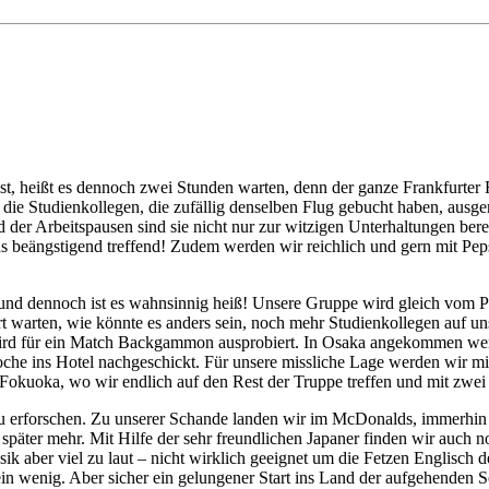
t, heißt es dennoch zwei Stunden warten, denn der ganze Frankfurter F
nd die Studienkollegen, die zufällig denselben Flug gebucht haben, ausg
der Arbeitspausen sind sie nicht nur zur witzigen Unterhaltungen berei
beängstigend treffend! Zudem werden wir reichlich und gern mit Peps
n, und dennoch ist es wahnsinnig heiß! Unsere Gruppe wird gleich vom
t warten, wie könnte es anders sein, noch mehr Studienkollegen auf u
ird für ein Match Backgammon ausprobiert. In Osaka angekommen werd
oche ins Hotel nachgeschickt. Für unsere missliche Lage werden wir mi
 Fokuoka, wo wir endlich auf den Rest der Truppe treffen und mit zwe
zu erforschen. Zu unserer Schande landen wir im McDonalds, immerhin 
päter mehr. Mit Hilfe der sehr freundlichen Japaner finden wir auch no
 aber viel zu laut – nicht wirklich geeignet um die Fetzen Englisch de
ein wenig. Aber sicher ein gelungener Start ins Land der aufgehenden 